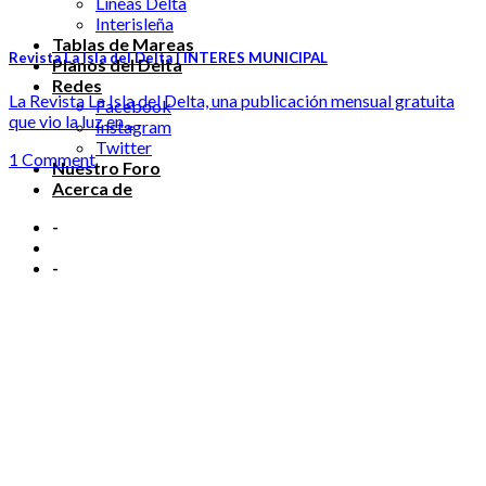
Líneas Delta
Interisleña
Tablas de Mareas
Revista La Isla del Delta | INTERES MUNICIPAL
Planos del Delta
Redes
La Revista La Isla del Delta, una publicación mensual gratuita
Facebook
que vio la luz en...
Instagram
Twitter
1 Comment
Nuestro Foro
Acerca de
-
-