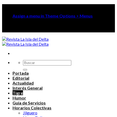
Skip
Revista La Isla del Delta
to
Assign a menu in Theme Options > Menus
content
Revista La Isla del Delta
Portada
Editorial
Actualidad
Interés General
Tigre
Humor
Guía de Servicios
Horarios Colectivas
Jilguero