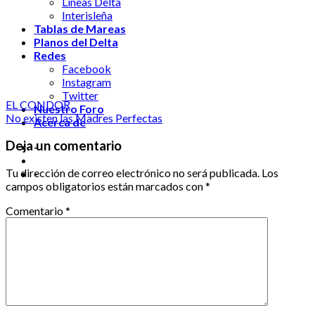
Líneas Delta
Interisleña
Tablas de Mareas
Planos del Delta
Redes
Facebook
Instagram
Twitter
EL CONDOR
Nuestro Foro
No existen las Madres Perfectas
Acerca de
Deja un comentario
-
Tu dirección de correo electrónico no será publicada.
Los
-
campos obligatorios están marcados con
*
Comentario
*