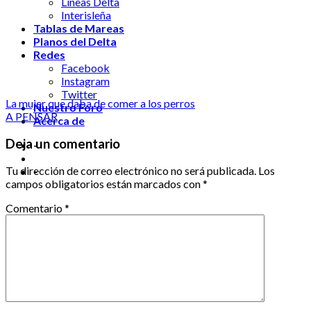
Líneas Delta
Interisleña
Tablas de Mareas
Planos del Delta
Redes
Facebook
Instagram
Twitter
La mujer que daba de comer a los perros
Nuestro Foro
A PENSAR
Acerca de
Deja un comentario
-
Tu dirección de correo electrónico no será publicada.
Los
-
campos obligatorios están marcados con
*
Comentario
*